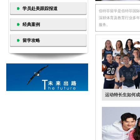
查看更多>>
学员赴美跟踪报道
佰特菲留学是佰特菲国际
深耕体育及教育行业多年
经典案例
服务。
留学攻略
明星家庭为何都
长？
越来越多的中国家
其中也包括了很多“
刘国梁的女儿和杨威
查看更多>>
运动特长生如何成
干货 | 斯坦福、
校申请案例
哈佛、耶鲁、斯坦