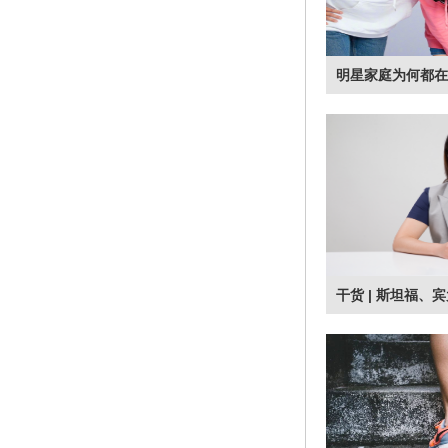
哥大学、杜克大学
学、康奈尔大学、卡
伦多大学、香...
明星家庭为何都在
查看更多>>
佰特菲专栏丨校
被问到的10大问
为了确定你就是他
通过 面试 或者 
对你有进一步的了
的印象，被学...
干货 | 斯坦福、
查看更多>>
请案例