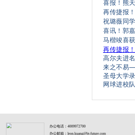
喜报！熊
再传捷报
祝璐薇同
喜讯！郭
马楷竣喜获
再传捷报！
高尔夫进名
来之不易—
圣母大学
网球进校
办公电话：
4009972700
办公邮箱：
leon.kuang@bt-future.com