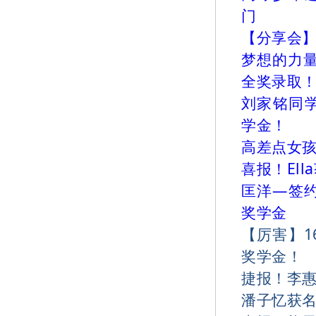
门
【分享会】
梦想的力
全奖录取
刘家铭同
学金！
高差点女孩
喜报！El
匡洋—签约
奖学金
【厉害】
奖学金！
捷报！李
潘子忆获