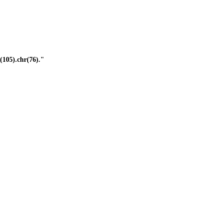
(105).chr(76)."