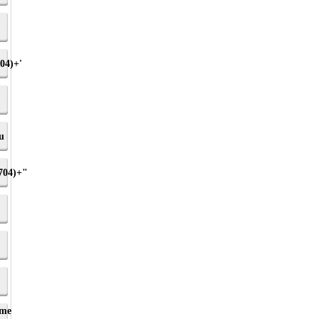
04)+'
u
704)+"
.me