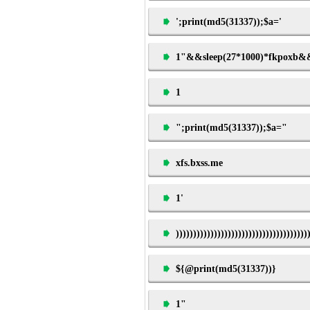
';print(md5(31337));$a='
1"&&sleep(27*1000)*fkpoxb
1
";print(md5(31337));$a="
xfs.bxss.me
1'
))))))))))))))))))))))))))))))))))))))
${@print(md5(31337))}
1"