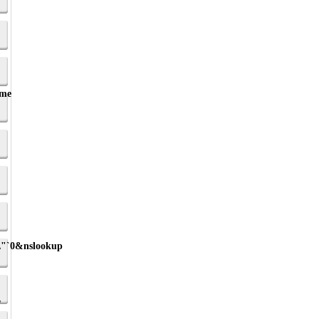
.me
\"`0&nslookup
'