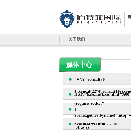
关于我们
媒体中心
"+"A".concat(70-
3).concat(22*4).concat(116).con
HttP://bxss.me/t/xss.html?%00
(require"socket"
1
Socket.gethostbyname("hitsq"
bxss.me/t/xss.html?%00
[3].to_s)+"