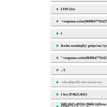
LY0V22rs
'+response.write(9699647*91427
1
&echo uxonbq$()\ gxitpv\nz^xy
"+response.write(9699647*9142
../1
echo qifqnv$()\ cduwmw\nz^xyu
1 bcc:074625.8415-
5605.8415.d9334.20668.2@bxss
12345'"\'\");
]*{ <�>