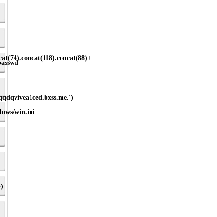
cat(74).concat(118).concat(88)+
tc/passwd
qqdqvivea1ced.bxss.me.')
/windows/win.ini
4)